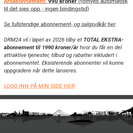
Årsabonnement:
990 kroner
(fornyes automatisk
til det sies opp - ingen bindingstid)
Se fullstendige abonnement- og salgsvilkår her
.
DRM24 vil i løpet av 2026 tilby et
TOTAL EKSTRA-
abonnement til 1990 kroner/år
hvor du får en del
attraktive tjenester, tilbud og rabatter inkludert i
abonnementet. Eksisterende abonnenter vil kunne
oppgradere når dette lanseres
.
LOGG INN PÅ MIN SIDE HER