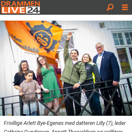
Frivillige Arlett Bye-Egenes med datteren Lilly (7), leder
Cathrine Gundersen, Annett Thorvaldsen og ordfører