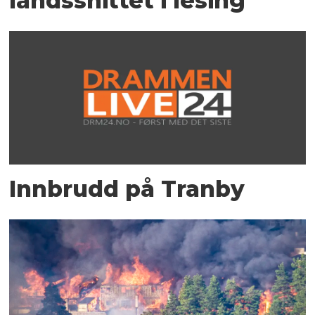
landssnittet i lesing
Innbrudd på Tranby