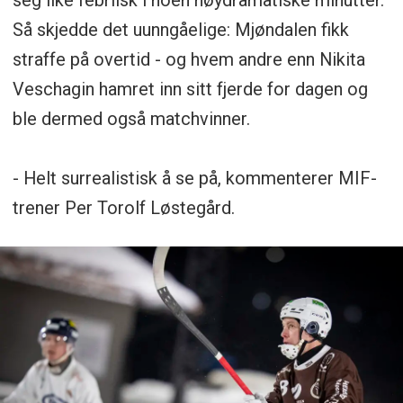
seg like febrilsk i noen høydramatiske minutter.
Så skjedde det uunngåelige: Mjøndalen fikk
straffe på overtid - og hvem andre enn Nikita
Veschagin hamret inn sitt fjerde for dagen og
ble dermed også matchvinner.
- Helt surrealistisk å se på, kommenterer MIF-
trener Per Torolf Løstegård.