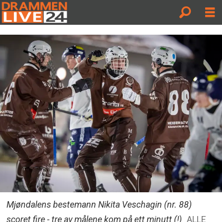
Mjøndalens bestemann Nikita Veschagin (nr. 88)
scoret fire - tre av målene kom på ett minutt (!)
ALLE