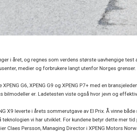
nger i året, og regnes som verdens største uavhengige test a
odusenter, medier og forbrukere langt utenfor Norges grenser.
både XPENG G6, XPENG G9 og XPENG P7+ med en bransjeledend
bilmodeller er. Ladetesten viste også hvor jevn og effektiv
ENG X9 leverte i årets sommerutgave av El Prix. Å vinne både
på teknologien vi har utviklet. For kundene betyr dette mer ti
 sier Claes Persson, Managing Director i XPENG Motors Norw