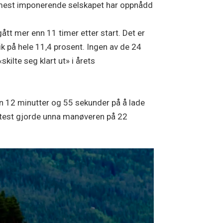
de mest imponerende selskapet har oppnådd
tt mer enn 11 timer etter start. Det er
vik på hele 11,4 prosent. Ingen av de 24
ilte seg klart ut» i årets
n 12 minutter og 55 sekunder på å lade
adetest gjorde unna manøveren på 22