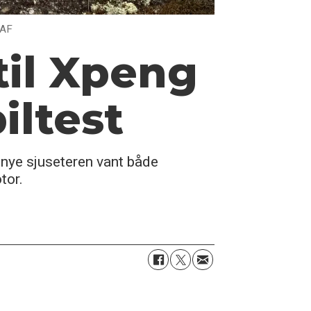
NAF
til Xpeng
iltest
 nye sjuseteren vant både
tor.