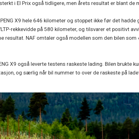
erkt i El Prix også tidligere, men årets resultat er blant 
PENG X9 hele 646 kilometer og stoppet ikke før det hadde gå
WLTP-rekkevidde på 580 kilometer, og tilsvarer et positivt av
me resultat. NAF omtaler også modellen som den bilen som «sk
G X9 også leverte testens raskeste lading. Bilen brukte ku
estasjon, og særlig når bil nummer to over de raskeste på l