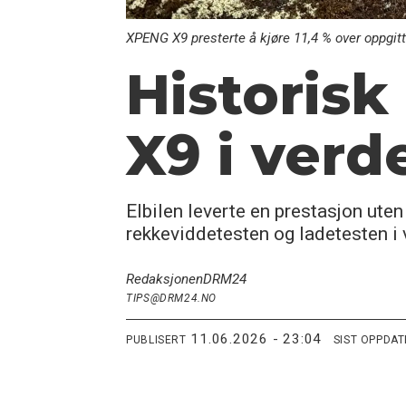
XPENG X9 presterte å kjøre 11,4 % over oppgitt
Historisk
X9 i verd
Elbilen leverte en prestasjon ute
rekkeviddetesten og ladetesten i 
Redaksjonen
DRM24
TIPS@DRM24.NO
11.06.2026 - 23:04
PUBLISERT
SIST OPPDA