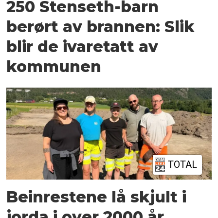
250 Stenseth-barn
berørt av brannen: Slik
blir de ivaretatt av
kommunen
TOTAL
Beinrestene lå skjult i
jorda i over 2000 år