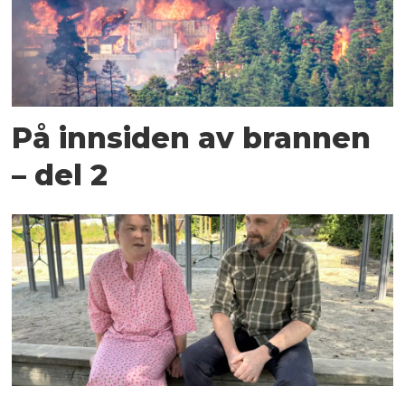
På innsiden av brannen
– del 2