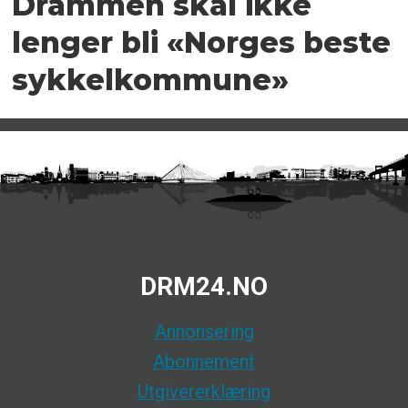
Drammen skal ikke
lenger bli «Norges beste
sykkelkommune»
DRM24.NO
Annonsering
Abonnement
Utgivererklæring