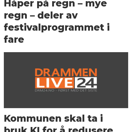
Håper på regn – mye
regn – deler av
festivalprogrammet i
fare
Kommunen skal ta i
bruk KI for å redusere