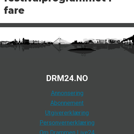
fare
DRM24.NO
Annonsering
Abonnement
Utgivererklæring
Personvernerklæring
Om Drammen Live24