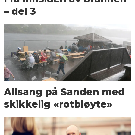
– del 3
Allsang på Sanden med
skikkelig «rotbløyte»