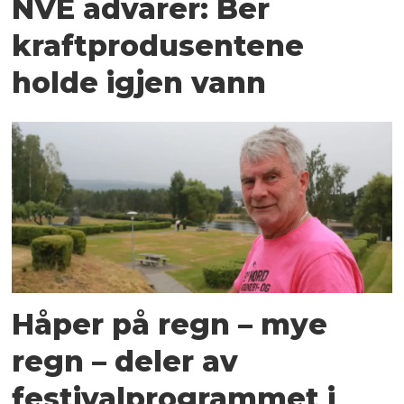
NVE advarer: Ber
kraftprodusentene
holde igjen vann
Håper på regn – mye
regn – deler av
festivalprogrammet i