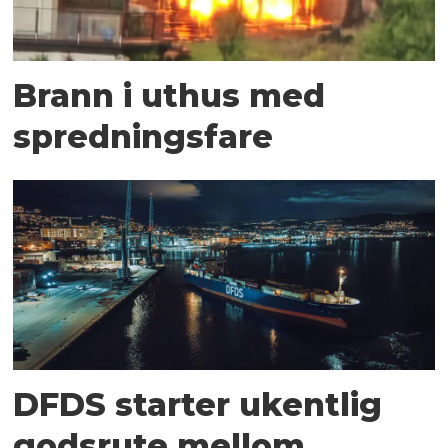
Brann i uthus med
spredningsfare
DFDS starter ukentlig
godsrute mellom