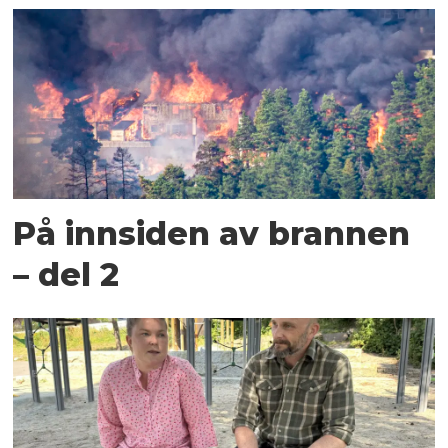
På innsiden av brannen
– del 2