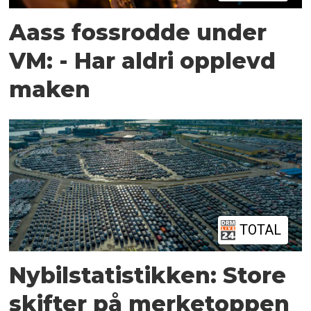
Aass fossrodde under
VM: - Har aldri opplevd
maken
TOTAL
Nybilstatistikken: Store
skifter på merketoppen