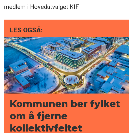
medlem i Hovedutvalget KIF
LES OGSÅ:
Kommunen ber fylket
om å fjerne
kollektivfeltet