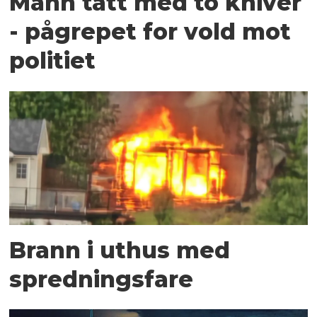
Mann tatt med to kniver
- pågrepet for vold mot
politiet
Brann i uthus med
spredningsfare