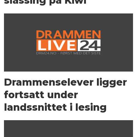
slåssing på Kiwi
Drammenselever ligger
fortsatt under
landssnittet i lesing