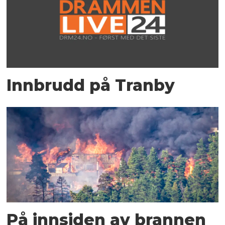
Innbrudd på Tranby
På innsiden av brannen