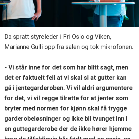
Da spratt styreleder i Fri Oslo og Viken,
Marianne Gulli opp fra salen og tok mikrofonen.
- Vi står inne for det som har blitt sagt, men
det er faktuelt feil at vi skal si at gutter kan
gå i jentegarderoben. Vi vil aldri argumentere
for det, vi vil regge tilrette for at jenter som
bryter med normen for kjønn skal få trygge
garderobeløsninger og ikke bli tvunget inn i
en guttegarderobe der de ikke hører hjemme
bare de tilfeldigvis blir født med en penis, sa