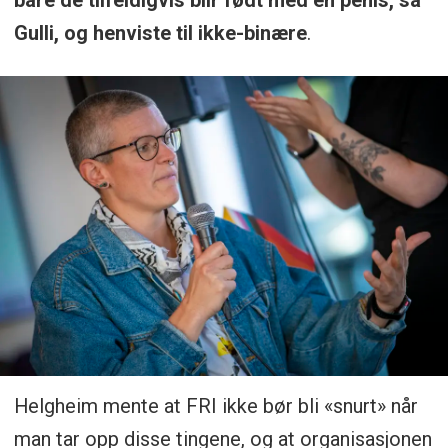
Gulli, og henviste til ikke-binære
.
Helgheim mente at FRI ikke bør bli «snurt» når
man tar opp disse tingene, og at organisasjonen