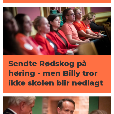
Sendte Rødskog på
høring - men Billy tror
ikke skolen blir nedlagt