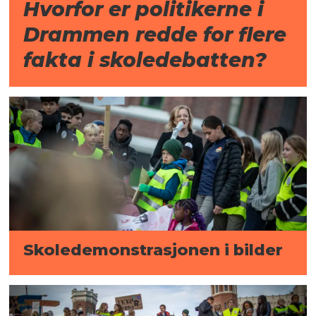
Hvorfor er politikerne i
Drammen redde for flere
fakta i skoledebatten?
Skole­demonstrasjonen i bilder