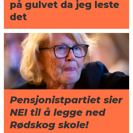
på gulvet da jeg leste
det
Pensjonistpartiet sier
NEI til å legge ned
Rødskog skole!