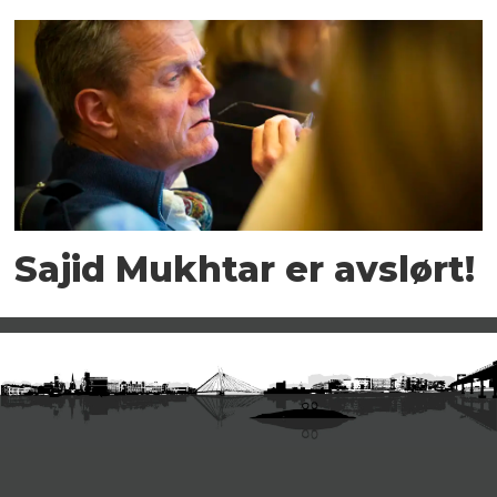
Sajid Mukhtar er avslørt!