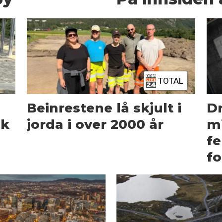
TOTAL
Beinrestene lå skjult i
D
ik
jorda i over 2000 år
mi
fe
fo