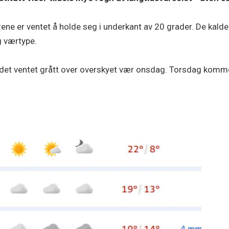
urene er ventet å holde seg i underkant av 20 grader. De kald
g værtype.
er det ventet grått over overskyet vær onsdag. Torsdag kom