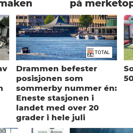
d maken
på merketo
TOTAL
av
Drammen befester
S
posisjonen som
5
n
sommerby nummer én:
Eneste stasjonen i
landet med over 20
grader i hele juli