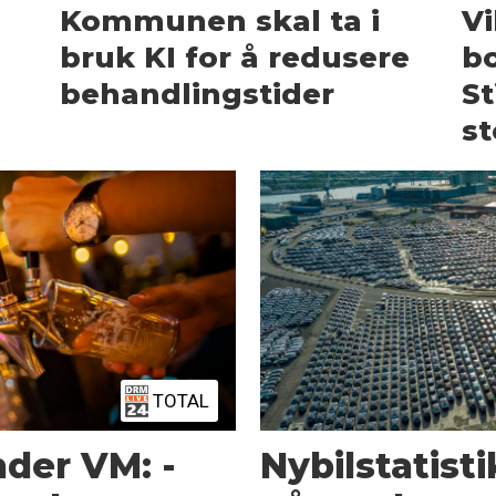
Kommunen skal ta i
Vi
bruk KI for å redusere
bo
behandlingstider
St
st
TOTAL
der VM: -
Nybilstatisti