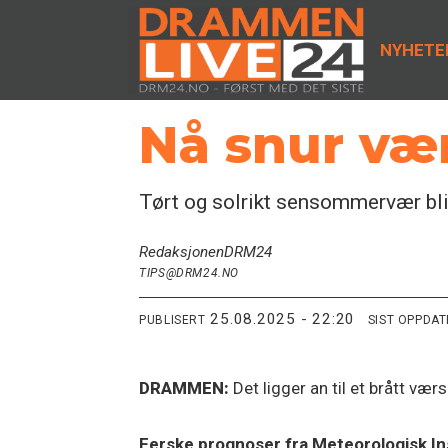
NYHETE
Nå snur vær
Tørt og solrikt sensommervær bli
Redaksjonen
DRM24
TIPS@DRM24.NO
25.08.2025 - 22:20
PUBLISERT
SIST OPPDA
DRAMMEN:
Det ligger an til et brått v
Ferske prognoser fra Meteorologisk Inst