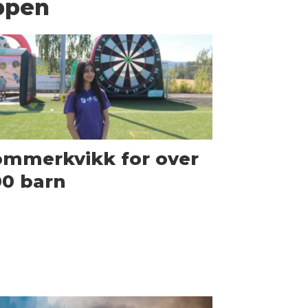
ppen
ommerkvikk for over
00 barn