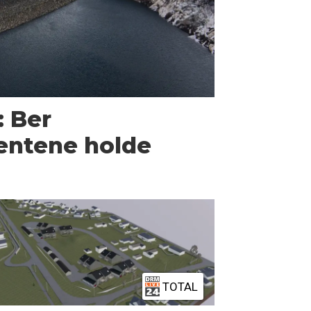
: Ber
entene holde
TOTAL