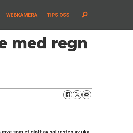
WEBKAMERA
TIPS OSS
ke med regn
å mye som et gløtt av sol resten av uka
.