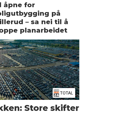
l åpne for
ligutbygging på
illerud – sa nei til å
oppe planarbeidet
TOTAL
kken: Store skifter