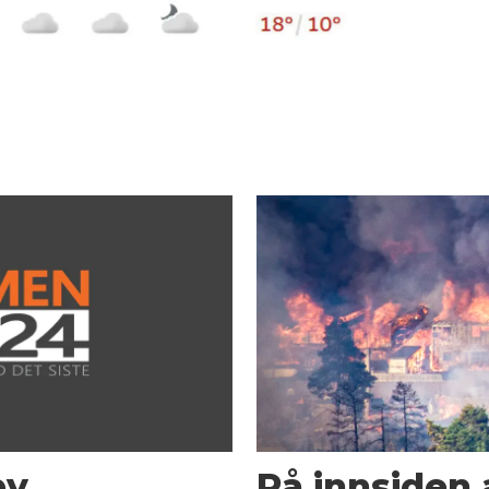
by
På innsiden 