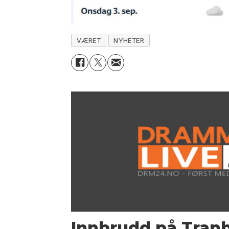
VÆRET
NYHETER
Innbrudd på Tran