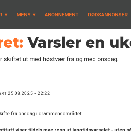
R
MENY
ABONNEMENT
DØDSANNONSER
et:
Varsler en u
r skiftet ut med høstvær fra og med onsdag.
25.08.2025 - 22:22
TERT
ærskifte fra onsdag i drammensområdet.
itutt viser tildels mye regn ut langtidsvarselet - uten s