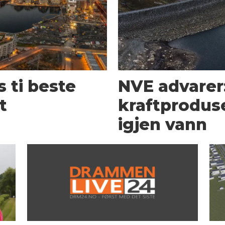
 ti beste
NVE advarer
t
kraftprodus
igjen vann