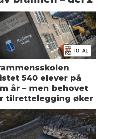
TOTAL
rammensskolen
stet 540 elever på
m år – men behovet
r tilrettelegging øker