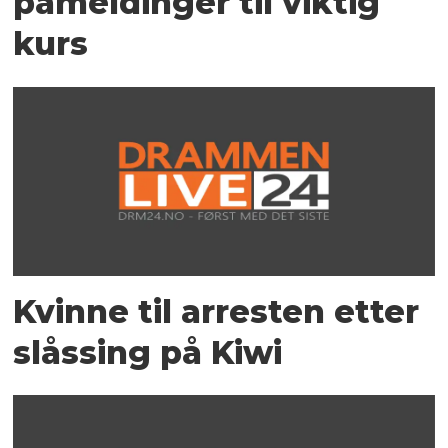
påmeldinger til viktig
kurs
Kvinne til arresten etter
slåssing på Kiwi