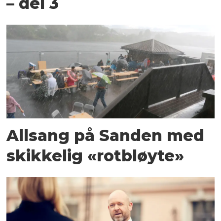
– del 3
Allsang på Sanden med
skikkelig «rotbløyte»