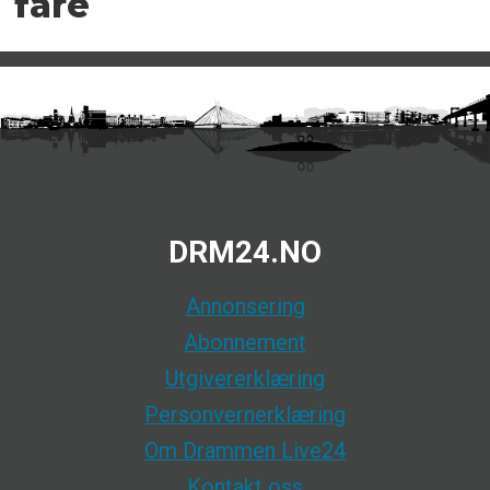
fare
DRM24.NO
Annonsering
Abonnement
Utgivererklæring
Personvernerklæring
Om Drammen Live24
Kontakt oss