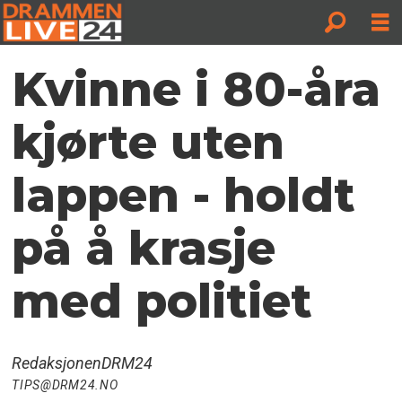
Kvinne i 80-åra
kjørte uten
lappen - holdt
på å krasje
med politiet
Redaksjonen
DRM24
TIPS@DRM24.NO