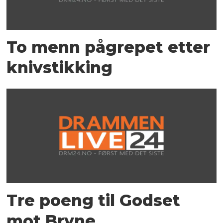
To menn pågrepet etter
knivstikking
Tre poeng til Godset
mot Bryne