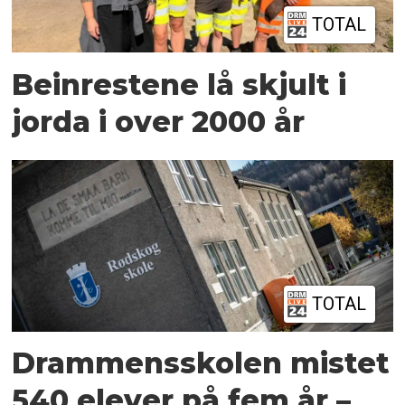
TOTAL
Beinrestene lå skjult i
jorda i over 2000 år
TOTAL
Drammensskolen mistet
540 elever på fem år –