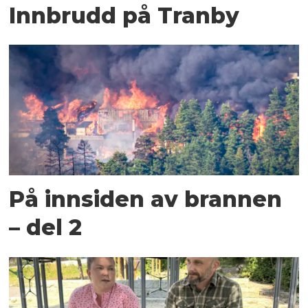
Innbrudd på Tranby
På innsiden av brannen
– del 2