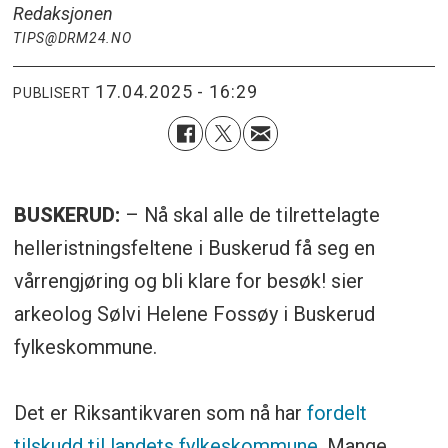
Redaksjonen
TIPS@DRM24.NO
17.04.2025 - 16:29
PUBLISERT
BUSKERUD:
– Nå skal alle de tilrettelagte
helleristningsfeltene i Buskerud få seg en
vårrengjøring og bli klare for besøk! sier
arkeolog Sølvi Helene Fossøy i Buskerud
fylkeskommune.
Det er Riksantikvaren som nå har
fordelt
tilskudd til landets fylkeskommune
. Mange