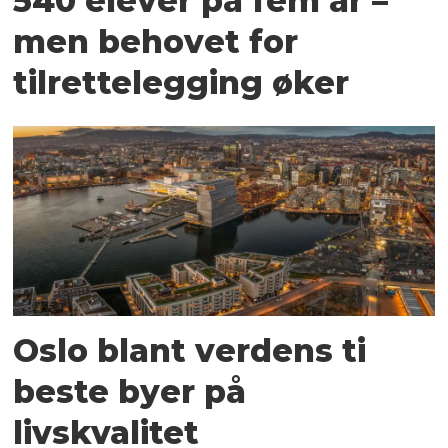
540 elever på fem år –
men behovet for
tilrettelegging øker
Oslo blant verdens ti
beste byer på
livskvalitet