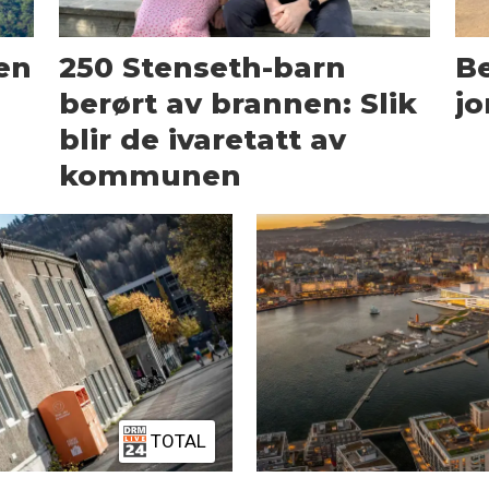
en
250 Stenseth-barn
Be
berørt av brannen: Slik
jo
blir de ivaretatt av
kommunen
TOTAL