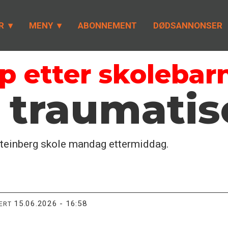
R
MENY
ABONNEMENT
DØDSANNONSER
p etter skolebar
t traumati
Steinberg skole mandag ettermiddag.
15.06.2026 - 16:58
TERT