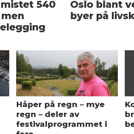
mistet 540
Oslo blant v
– men
byer på livsk
telegging
Håper på regn – mye
K
regn – deler av
br
festivalprogrammet i
be