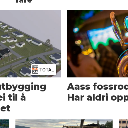
fare
TOTAL
gutbygging
Aass fossro
i til å
Har aldri o
det