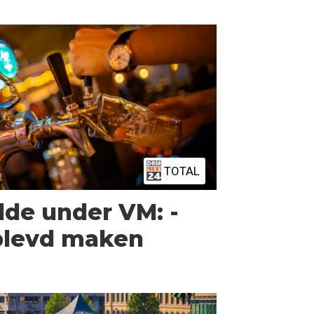
TOTAL
dde under VM: -
pplevd maken