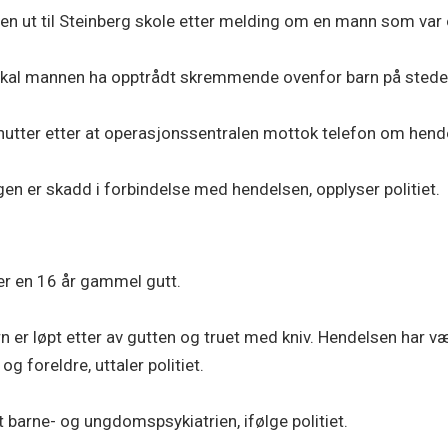
den ut til Steinberg skole etter melding om en mann som var
et skal mannen ha opptrådt skremmende ovenfor barn på stede
inutter etter at operasjonssentralen mottok telefon om hend
en er skadd i forbindelse med hendelsen, opplyser politiet.
 er en 16 år gammel gutt.
rn er løpt etter av gutten og truet med kniv. Hendelsen har v
og foreldre, uttaler politiet.
t barne- og ungdomspsykiatrien, ifølge politiet.