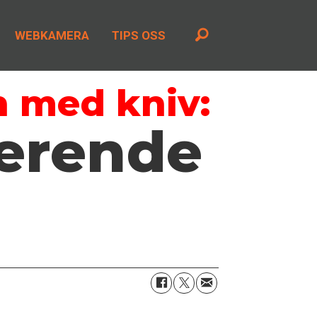
WEBKAMERA
TIPS OSS
n med kniv:
serende