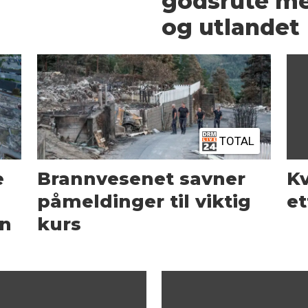
godsrute m
og utlandet
TOTAL
e
Brannvesenet savner
Kv
påmeldinger til viktig
et
en
kurs