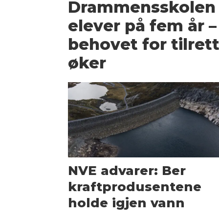
Drammensskolen 
elever på fem år 
behovet for tilret
øker
NVE advarer: Ber
kraftprodusentene
holde igjen vann