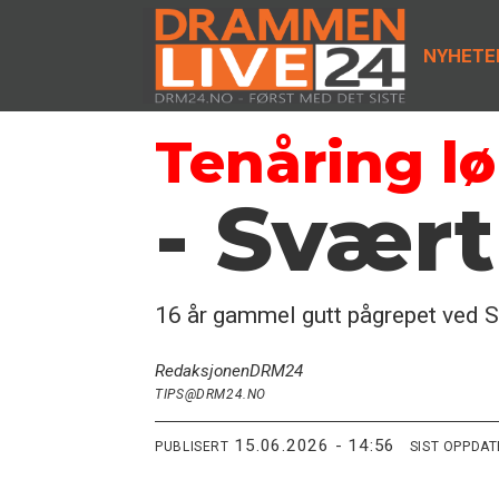
NYHETE
Tenåring lø
- Svær
16 år gammel gutt pågrepet ved 
Redaksjonen
DRM24
TIPS@DRM24.NO
15.06.2026 - 14:56
PUBLISERT
SIST OPPDA