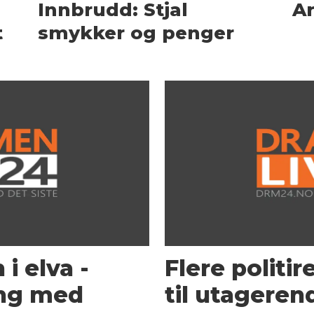
Innbrudd: Stjal
Ar
t
smykker og penger
i elva -
Flere politi
ng med
til utageren