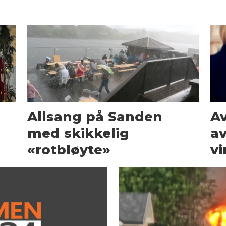
Allsang på Sanden
Av
med skikkelig
av
«rotbløyte»
vi