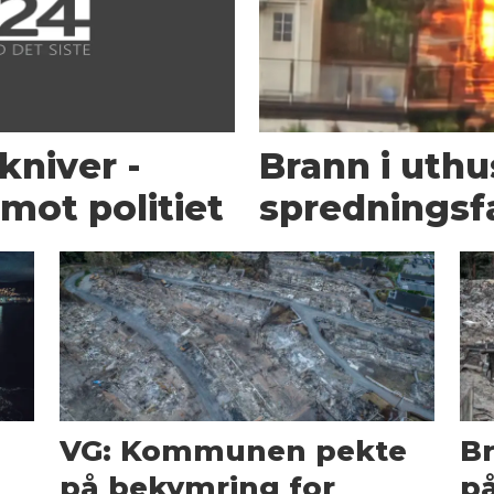
kniver -
Brann i uth
mot politiet
spredningsf
g
VG: Kommunen pekte
B
på bekymring for
på