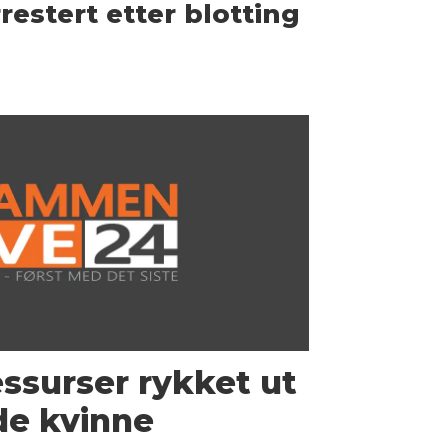
restert etter blotting
ressurser rykket ut
de kvinne