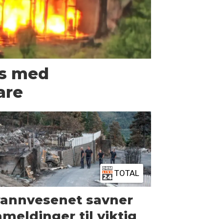
us med
are
TOTAL
rannvesenet savner
meldinger til viktig