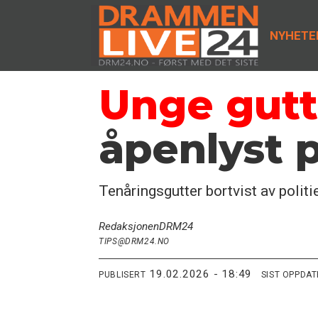
NYHETE
Unge gutt
åpenlyst 
Tenåringsgutter bortvist av polit
Redaksjonen
DRM24
TIPS@DRM24.NO
19.02.2026 - 18:49
PUBLISERT
SIST OPPDA