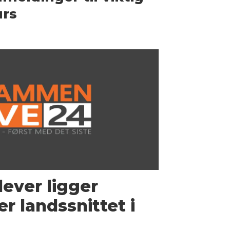
urs
ver ligger
er landssnittet i