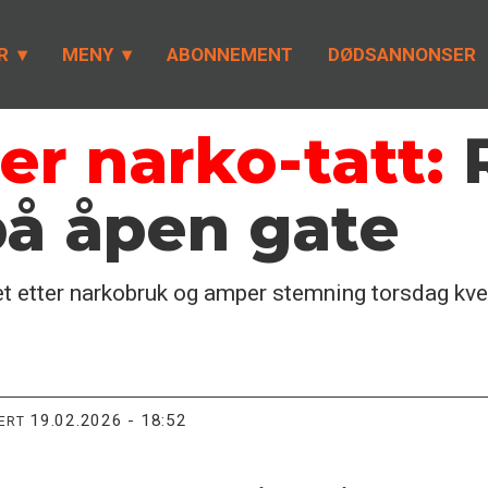
R
MENY
ABONNEMENT
DØDSANNONSER
er narko-tatt:
R
på åpen gate
iet etter narkobruk og amper stemning torsdag kve
19.02.2026 - 18:52
TERT