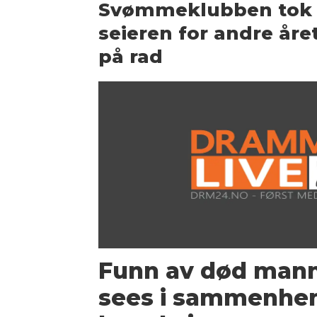
Svømmeklubben tok
seieren for andre åre
på rad
Funn av død mann 
sees i sammenhe