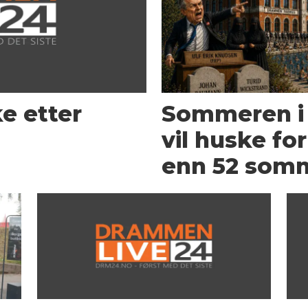
e etter
Sommeren i
vil huske fo
enn 52 som