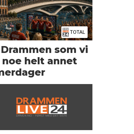
TOTAL
 Drammen som vi
r noe helt annet
merdager