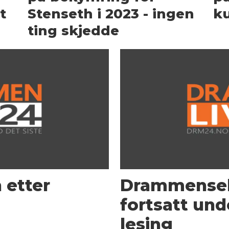
t
Stenseth i 2023 - ingen
k
ting skjedde
n etter
Drammensele
fortsatt und
lesing