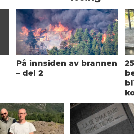
På innsiden av brannen
25
– del 2
be
bl
k