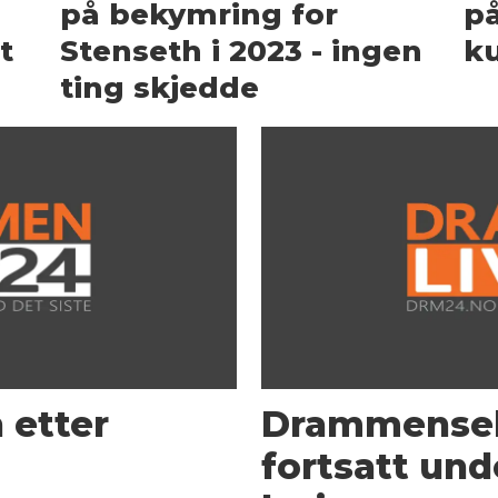
på bekymring for
på
t
Stenseth i 2023 - ingen
k
ting skjedde
n etter
Drammensele
fortsatt und