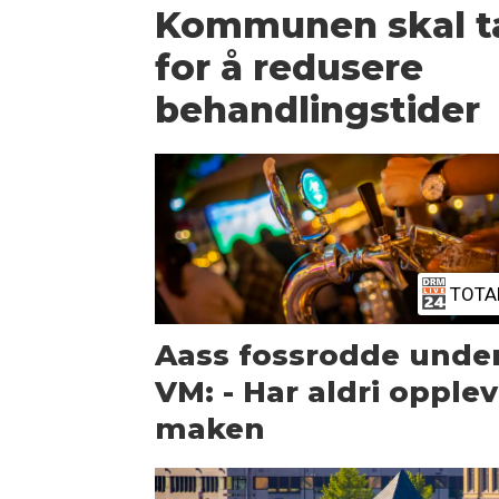
Kommunen skal ta 
for å redusere
behandlingstider
TOTA
Aass fossrodde unde
VM: - Har aldri opple
maken