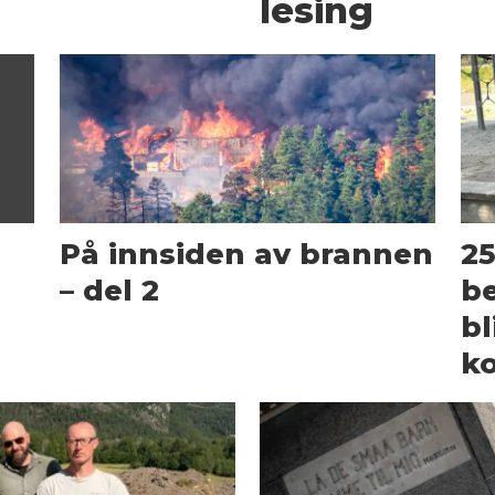
lesing
På innsiden av brannen
25
– del 2
be
bl
k