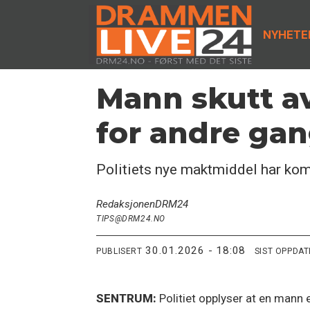
NYHETE
Mann skutt av
for andre gan
Politiets nye maktmiddel har kom
Redaksjonen
DRM24
TIPS@DRM24.NO
30.01.2026 - 18:08
PUBLISERT
SIST OPPDA
SENTRUM:
Politiet opplyser at en mann