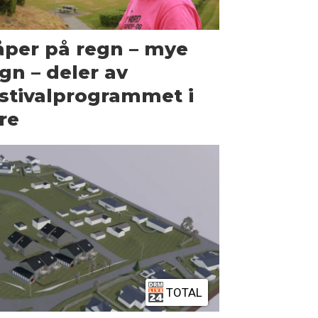
per på regn – mye
gn – deler av
stivalprogrammet i
re
TOTAL