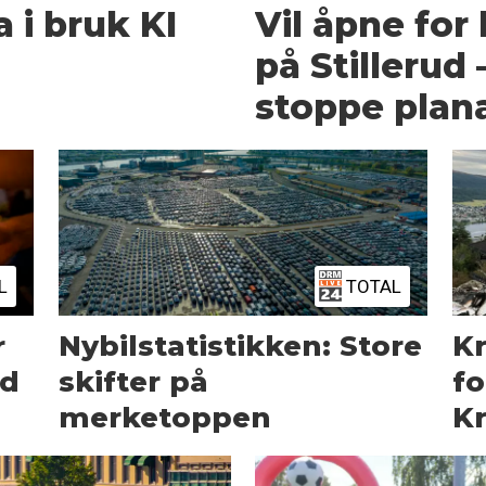
i bruk KI
Vil åpne for
på Stillerud –
stoppe plan
L
TOTAL
r
Nybilstatistikken: Store
Kr
vd
skifter på
fo
merketoppen
K