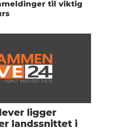
meldinger til viktig
urs
ver ligger
er landssnittet i