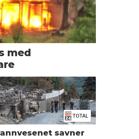
us med
are
TOTAL
rannvesenet savner