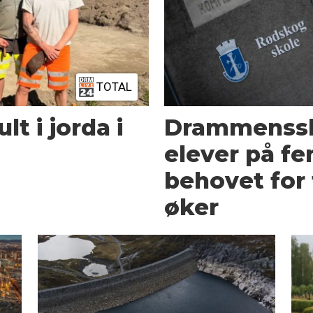
TOTAL
lt i jorda i
Drammenssk
elever på fe
behovet for 
øker