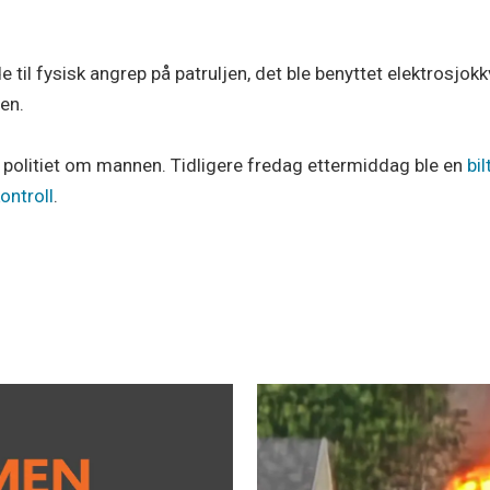
l fysisk angrep på patruljen, det ble benyttet elektrosjokkvå
en.
 politiet om mannen. Tidligere fredag ettermiddag ble en
bi
ontroll
.