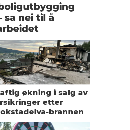
 boligutbygging
 sa nei til å
arbeidet
aftig økning i salg av
rsikringer etter
rokstadelva-brannen