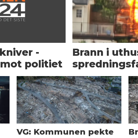
kniver -
Brann i uth
mot politiet
spredningsf
g
VG: Kommunen pekte
B