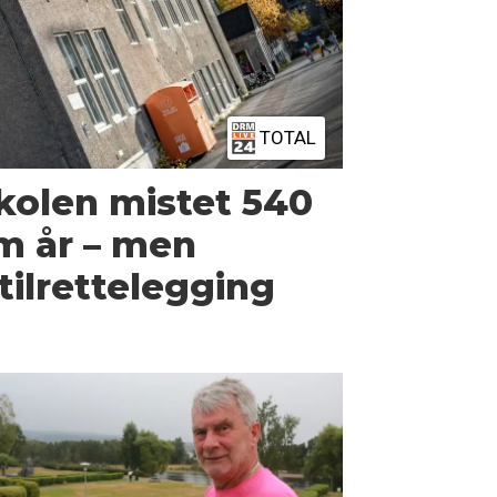
TOTAL
olen mistet 540
m år – men
tilrettelegging