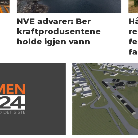
NVE advarer: Ber
Hå
kraftprodusentene
re
holde igjen vann
fe
fa