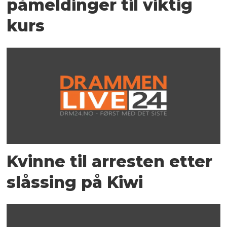
påmeldinger til viktig
kurs
Kvinne til arresten etter
slåssing på Kiwi