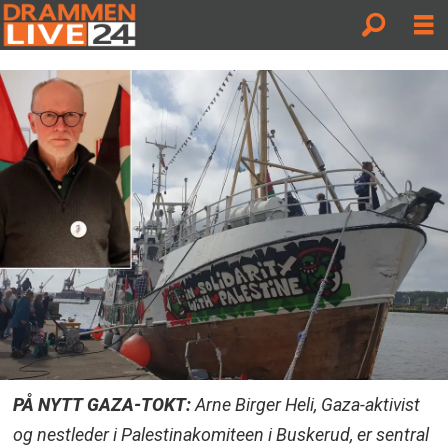
PÅ NYTT GAZA-TOKT:
Arne Birger Heli, Gaza-aktivist
og nestleder i Palestinakomiteen i Buskerud, er sentral