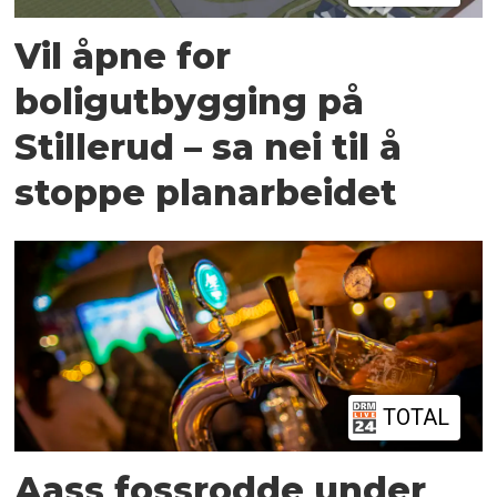
Vil åpne for
boligutbygging på
Stillerud – sa nei til å
stoppe planarbeidet
TOTAL
Aass fossrodde under