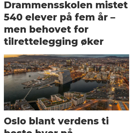
Drammensskolen mistet
540 elever på fem år –
men behovet for
tilrettelegging øker
Oslo blant verdens ti