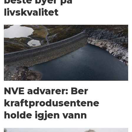
beste byer på
livskvalitet
NVE advarer: Ber
kraftprodusentene
holde igjen vann