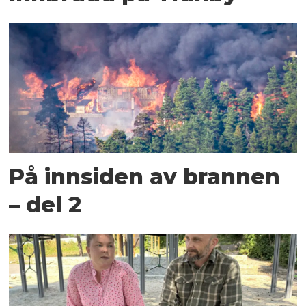
På innsiden av brannen
– del 2