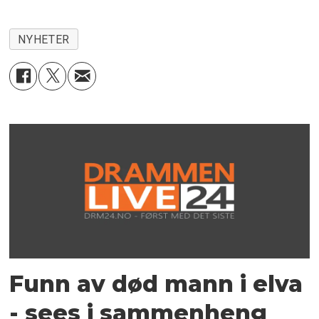
NYHETER
Funn av død mann i elva
- sees i sammenheng