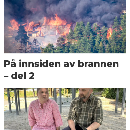
På innsiden av brannen
– del 2