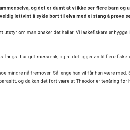
i Drammenselva, og det er dumt at vi ikke ser flere barn og
eldig lettvint å sykle bort til elva med ei stang å prøve 
lånt utstyr om man ønsker det heller. Vi laskefiskere er hy
s fangst har gitt mersmak, og at det ligger an til flere fisk
e noe mindre nå fremover. Så lenge han vil får han være med. 
eparasitt, og da kan det fort være at Theodor er tenåring før