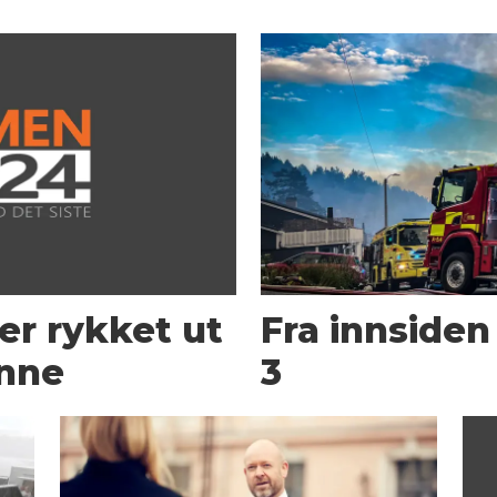
ser rykket ut
Fra innsiden
inne
3