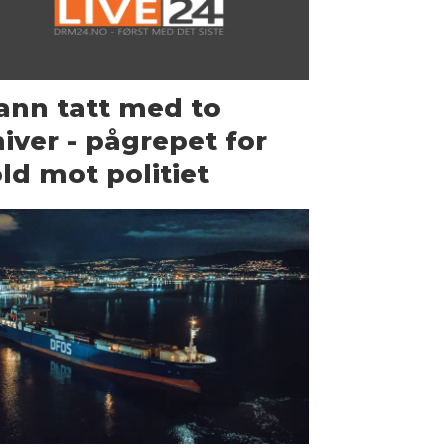
nn tatt med to
iver - pågrepet for
ld mot politiet