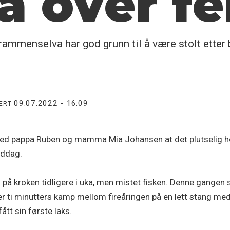
på
over fe
Drammenselva har god grunn til å være stolt etter
09.07.2022 - 16:09
TERT
 med pappa Ruben og mamma Mia Johansen at det plutselig hog
iddag.
 på kroken tidligere i uka, men mistet fisken. Denne gangen s
er ti minutters kamp mellom fireåringen på en lett stang med
tt sin første laks.