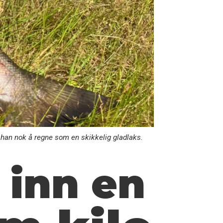
r han nok å regne som en skikkelig gladlaks.
e
inn en