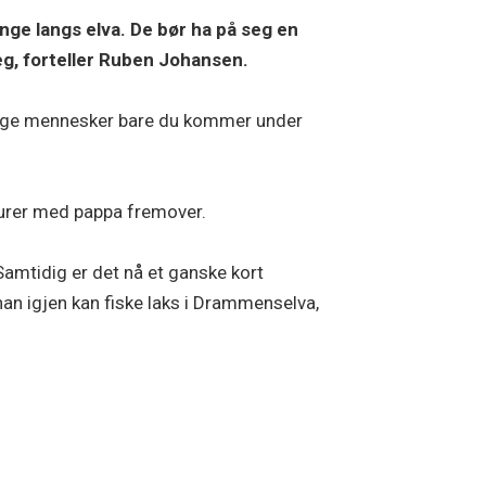
 unge langs elva. De bør ha på seg en
seg, forteller Ruben Johansen.
ggelige mennesker bare du kommer under
eturer med pappa fremover.
Samtidig er det nå et ganske kort
 han igjen kan fiske laks i Drammenselva,