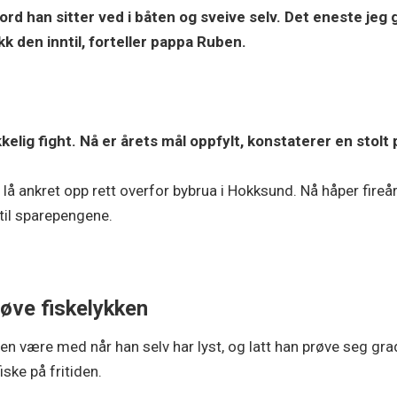
d han sitter ved i båten og sveive selv. Det eneste jeg gjo
k den inntil, forteller pappa Ruben.
kkelig fight. Nå er årets mål oppfylt, konstaterer en stolt
 ankret opp rett overfor bybrua i Hokksund. Nå håper fireår
til sparepengene.
røve fiskelykken
nen være med når han selv har lyst, og latt han prøve seg gra
iske på fritiden.