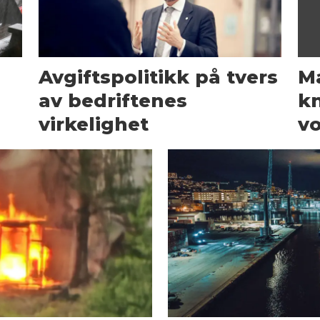
Avgiftspolitikk på tvers
Ma
av bedriftenes
kn
virkelighet
vo