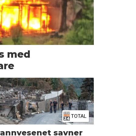
us med
are
TOTAL
rannvesenet savner