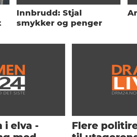
Innbrudd: Stjal
Ar
t
smykker og penger
i elva -
Flere politi