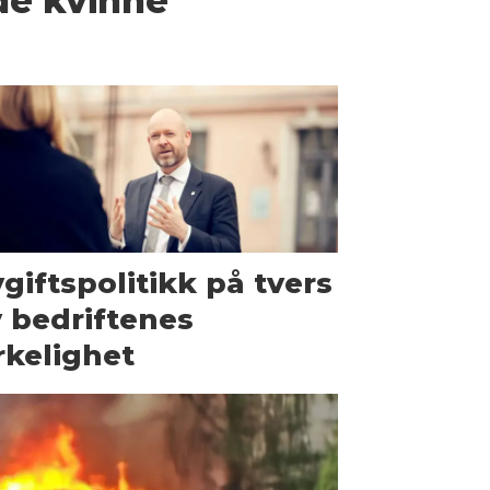
de kvinne
giftspolitikk på tvers
 bedriftenes
rkelighet