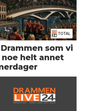
TOTAL
 Drammen som vi
r noe helt annet
merdager