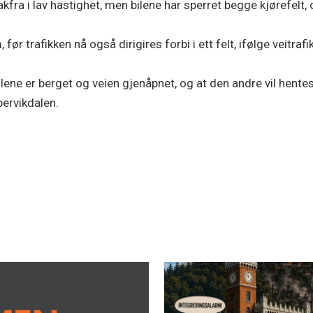
akfra i lav hastighet, men bilene har sperret begge kjørefelt, 
r trafikken nå også dirigires forbi i ett felt, ifølge veitrafi
ilene er berget og veien gjenåpnet, og at den andre vil hente
bervikdalen.