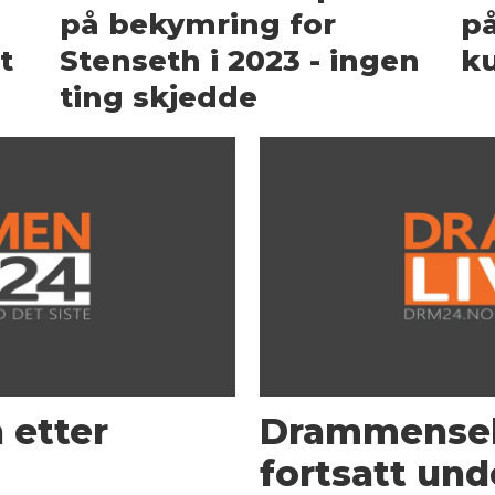
på bekymring for
på
t
Stenseth i 2023 - ingen
k
ting skjedde
n etter
Drammensele
fortsatt und