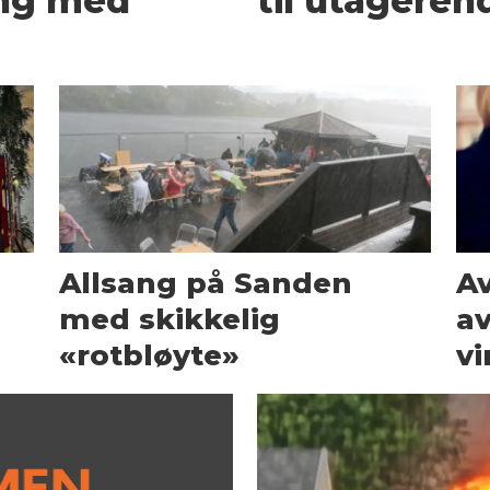
ng med
til utageren
Allsang på Sanden
Av
med skikkelig
av
«rotbløyte»
vi