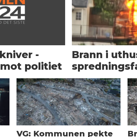
kniver -
Brann i uth
mot politiet
spredningsf
g
VG: Kommunen pekte
B