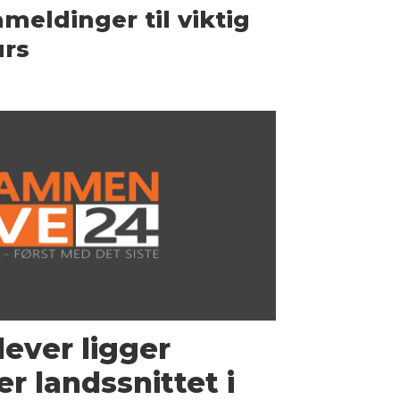
meldinger til viktig
urs
ver ligger
er landssnittet i