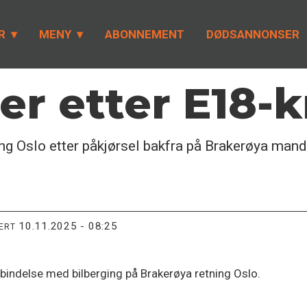
R
MENY
ABONNEMENT
DØDSANNONSER
r etter E18-k
ing Oslo etter påkjørsel bakfra på Brakerøya man
10.11.2025 - 08:25
TERT
orbindelse med bilberging på Brakerøya retning Oslo.