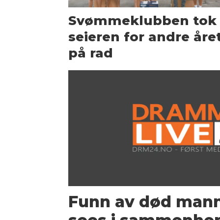
Svømmeklubben tok
seieren for andre åre
på rad
Funn av død mann 