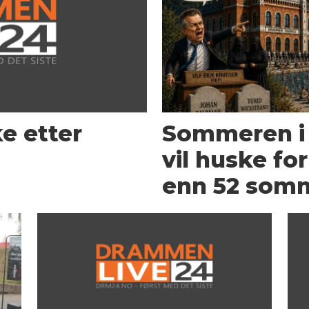
e etter
Sommeren i
vil huske fo
enn 52 som