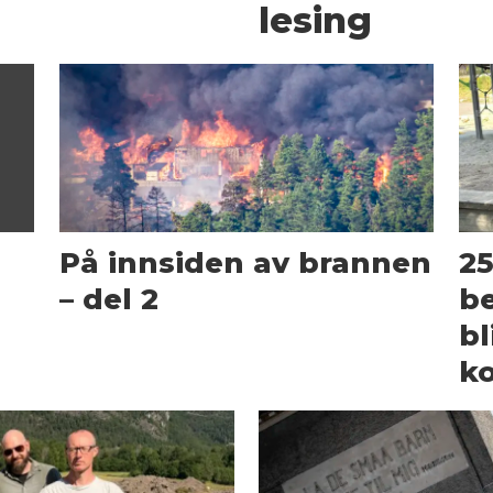
lesing
På innsiden av brannen
25
– del 2
be
bl
k