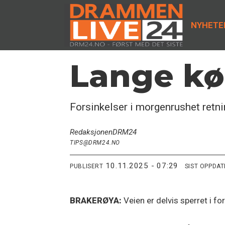
NYHETE
Lange køe
Forsinkelser i morgenrushet retn
Redaksjonen
DRM24
TIPS@DRM24.NO
10.11.2025 - 07:29
PUBLISERT
SIST OPPDA
BRAKERØYA:
Veien er delvis sperret i f