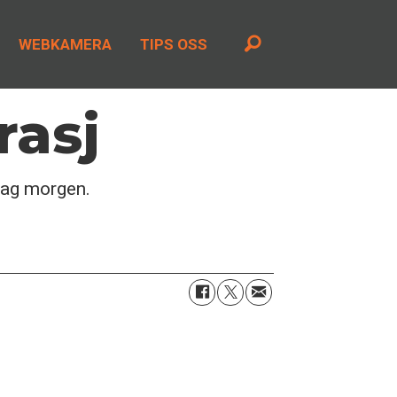
WEBKAMERA
TIPS OSS
rasj
dag morgen.