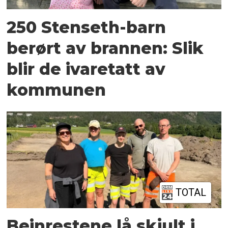
250 Stenseth-barn
berørt av brannen: Slik
blir de ivaretatt av
kommunen
TOTAL
Beinrestene lå skjult i