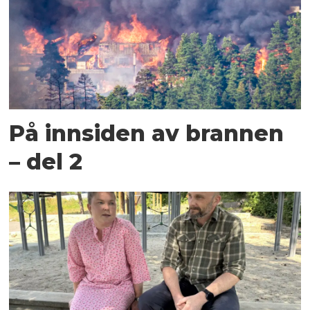
På innsiden av brannen
– del 2