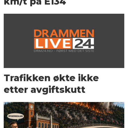
km/t på E134
Trafikken økte ikke
etter avgiftskutt