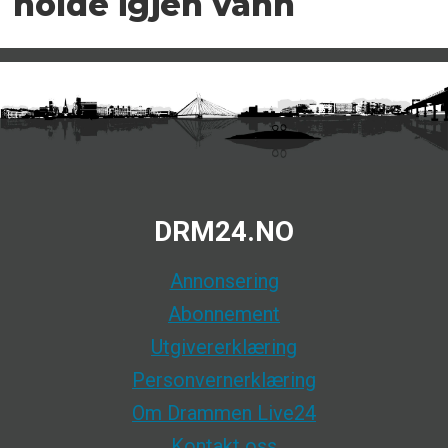
holde igjen vann
DRM24.NO
Annonsering
Abonnement
Utgivererklæring
Personvernerklæring
Om Drammen Live24
Kontakt oss