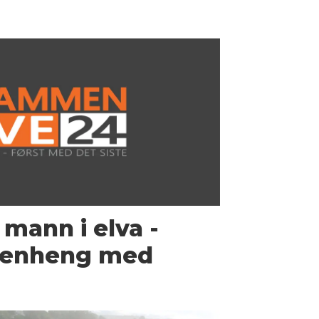
mann i elva -
menheng med