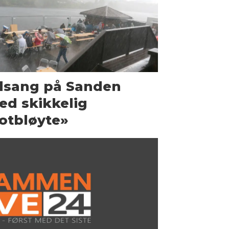
llsang på Sanden
d skikkelig
otbløyte»