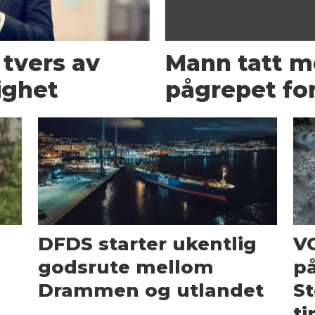
 tvers av
Mann tatt me
ighet
pågrepet for
DFDS starter ukentlig
V
godsrute mellom
på
Drammen og utlandet
St
ti