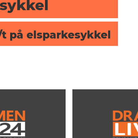
esykkel
/t på elsparkesykkel