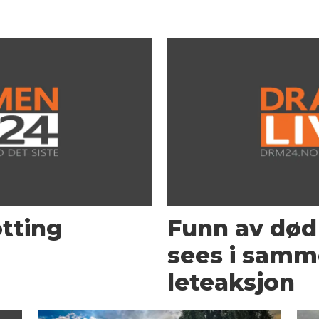
otting
Funn av død 
sees i sam
leteaksjon