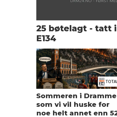
25 bøtelagt - tatt 
E134
TOTA
Sommeren i Dramme
som vi vil huske for
noe helt annet enn 5