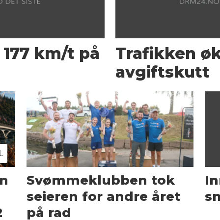
i 177 km/t på
Trafikken øk
avgiftskutt
L
n
Svømmeklubben tok
In
seieren for andre året
s
2
på rad