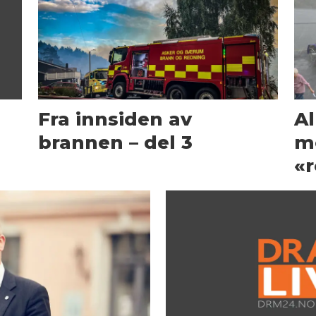
Fra innsiden av
A
brannen – del 3
me
«r