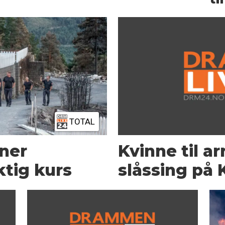
TOTAL
ner
Kvinne til ar
ktig kurs
slåssing på 