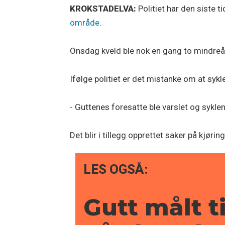
KROKSTADELVA:
Politiet har den siste t
område
.
Onsdag kveld ble nok en gang to mindreårig
Ifølge politiet er det mistanke om at sykl
- Guttenes foresatte ble varslet og syklene
Det blir i tillegg opprettet saker på kjør
LES OGSÅ:
Gutt målt t