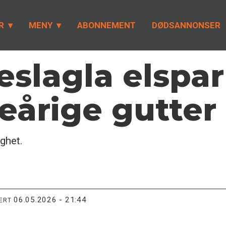
R
MENY
ABONNEMENT
DØDSANNONSER
beslagla elspar
eårige gutter
ighet.
06.05.2026 - 21:44
TERT