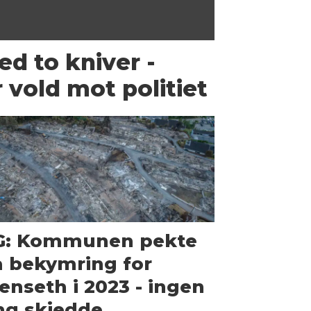
d to kniver -
 vold mot politiet
G: Kommunen pekte
 bekymring for
enseth i 2023 - ingen
ng skjedde