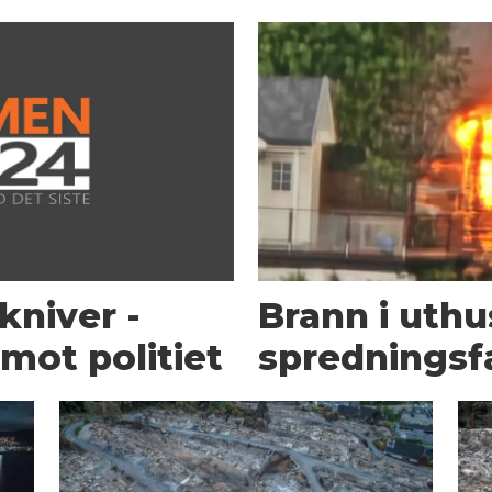
kniver -
Brann i uth
mot politiet
spredningsf