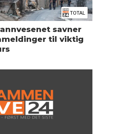
TOTAL
rannvesenet savner
meldinger til viktig
urs