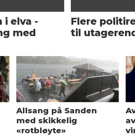
i elva -
Flere politi
ng med
til utageren
Allsang på Sanden
Av
med skikkelig
av
«rotbløyte»
vi