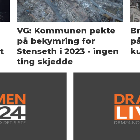
g
VG: Kommunen pekte
B
på bekymring for
på
t
Stenseth i 2023 - ingen
k
ting skjedde