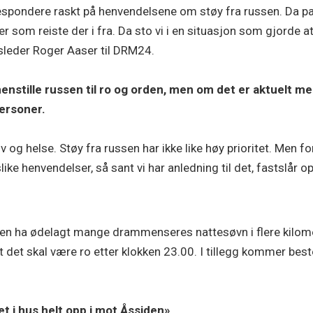
å respondere raskt på henvendelsene om støy fra russen. Da
r som reiste der i fra. Da sto vi i en situasjon som gjorde a
nsleder Roger Aaser til DRM24.
henstille russen til ro og orden, men om det er aktuelt me
personer.
 og helse. Støy fra russen har ikke like høy prioritet. Men for 
like henvendelser, så sant vi har anledning til det, fastslår
ikken ha ødelagt mange drammenseres nattesøvn i flere ki
at det skal være ro etter klokken 23.00. I tillegg kommer be
et i hus helt opp i mot Åssiden».