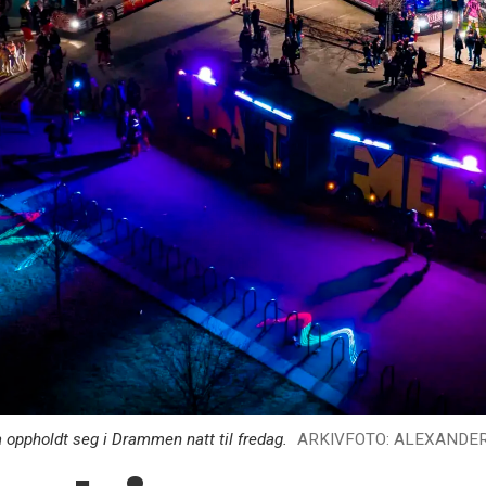
a oppholdt seg i Drammen natt til fredag.
ARKIVFOTO: ALEXANDER