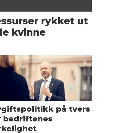
ressurser rykket ut
de kvinne
giftspolitikk på tvers
 bedriftenes
rkelighet