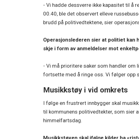
- Vi hadde dessverre ikke kapasitet til 
00.40, ble det observert elleve russebusse
brudd på politivedtektene, sier operasjo
Operasjonslederen sier at politiet kan 
skje i form av anmeldelser mot enkelt
- Vi må prioritere saker som handler om liv
fortsette med å ringe oss. Vi følger opp s
Musikkstøy i vid omkrets
I følge en frustrert innbygger skal mus
til kommunens politivedtekter, som sier 
himmelfartsdag.
Musikkstøyen skal ifølge kilder ha «rist