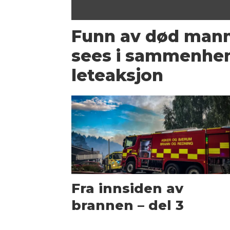
Funn av død mann 
sees i sammenhe
leteaksjon
Fra innsiden av
brannen – del 3