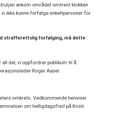
 patruljen ankom området omtrent klokken
t vi ikke kunne forfølge enkeltpersoner for
d strafferettslig forfølging, må dette
all del, vi oppfordrer publikum til å
 operasjonsleder Roger Aaser.
lometers omkrets. Vedkommende henviser
stemmelsen om helligdagsfred på Kristi