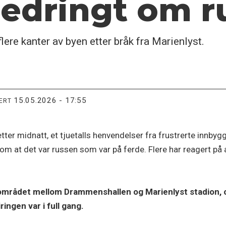
 nedringt om r
flere kanter av byen etter bråk fra Marienlyst.
15.05.2026 - 17:55
TERT
tter midnatt, et tjuetalls henvendelser fra frustrerte innbyg
il om at det var russen som var på ferde. Flere har reagert på
 området mellom Drammenshallen og Marienlyst stadion, 
ringen var i full gang.