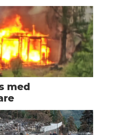
us med
are