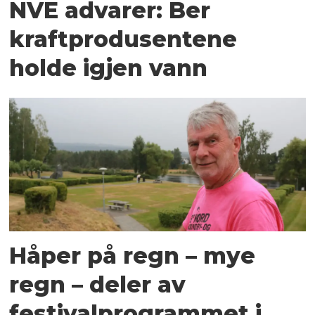
NVE advarer: Ber
kraftprodusentene
holde igjen vann
Håper på regn – mye
regn – deler av
festivalprogrammet i