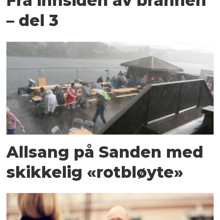
Fra innsiden av brannen
– del 3
Allsang på Sanden med
skikkelig «rotbløyte»