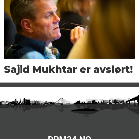
Sajid Mukhtar er avslørt!