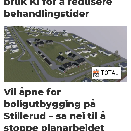
bruk KI for å redusere
behandlingstider
TOTAL
Vil åpne for
boligutbygging på
Stillerud – sa nei til å
stoppe planarbeidet