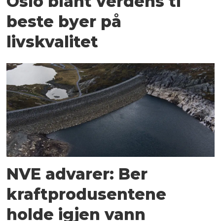
Oslo blant verdens ti
beste byer på
livskvalitet
NVE advarer: Ber
kraftprodusentene
holde igjen vann