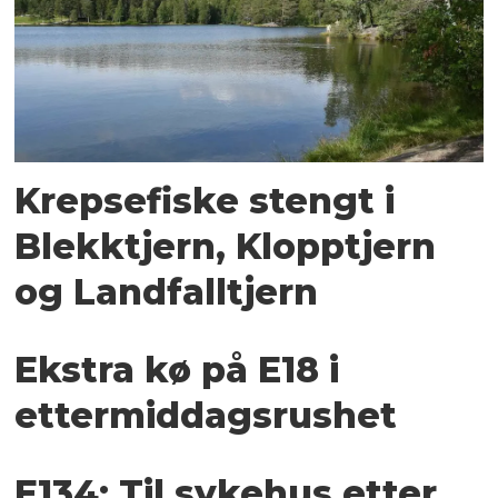
Krepsefiske stengt i
Blekktjern, Klopptjern
og Landfalltjern
Ekstra kø på E18 i
ettermiddagsrushet
E134: Til sykehus etter