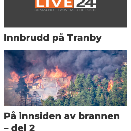
Innbrudd på Tranby
På innsiden av brannen
– del 2