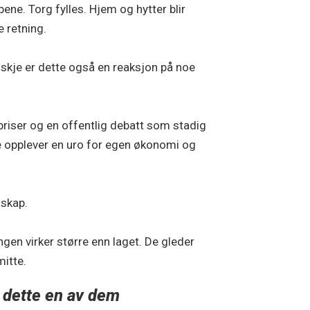
ene. Torg fylles. Hjem og hytter blir
e retning.
nskje er dette også en reaksjon på noe
riser og en offentlig debatt som stadig
e opplever en uro for egen økonomi og
skap.
Ingen virker større enn laget. De gleder
mitte.
r dette en av dem