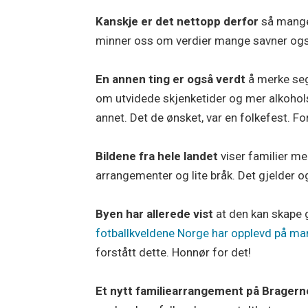
Kanskje er det nettopp derfor
så mange 
minner oss om verdier mange savner også 
En annen ting er også verdt
å merke seg.
om utvidede skjenketider og mer alkohols
annet. Det de ønsket, var en folkefest. For
Bildene fra hele landet
viser familier me
arrangementer og lite bråk. Det gjelder og
Byen har allerede vist
at den kan skape 
fotballkveldene Norge har opplevd på ma
forstått dette. Honnør for det!
Et nytt familiearrangement på Bragern