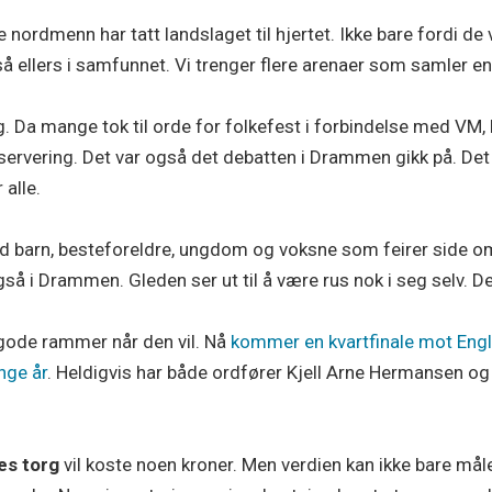
nordmenn har tatt landslaget til hjertet. Ikke bare fordi de
ellers i samfunnet. Vi trenger flere arenaer som samler enn
 Da mange tok til orde for folkefest i forbindelse med VM, 
ervering. Det var også det debatten i Drammen gikk på. Det v
 alle.
d barn, besteforeldre, ungdom og voksne som feirer side om
så i Drammen. Gleden ser ut til å være rus nok i seg selv. De
gode rammer når den vil. Nå
kommer en kvartfinale mot Engl
nge år
. Heldigvis har både ordfører Kjell Arne Hermansen 
es torg
vil koste noen kroner. Men verdien kan ikke bare må