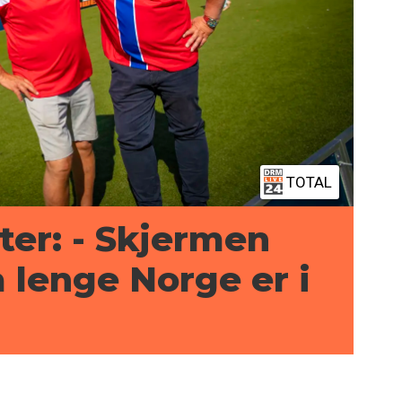
TOTAL
ter: - Skjermen
å lenge Norge er i