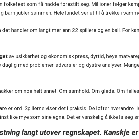
n folkefest som få hadde forestilt seg. Millioner følger kamp
g barn jubler sammen. Hele landet ser ut til å trekke i samm
n det handler om langt mer enn 22 spillere og en ball. For ka
eget
av usikkerhet og økonomisk press, dyrtid, høye matvarep
s daglig med problemer, advarsler og dystre analyser. Mang
akker om noe helt annet. Om samhold. Om glede. Om felles
are er ord. Spillerne viser det i praksis. De løfter hverandre. 
st like mye som sine egne. Det er vanskelig å ikke la seg s
stning langt utover regnskapet. Kanskje e