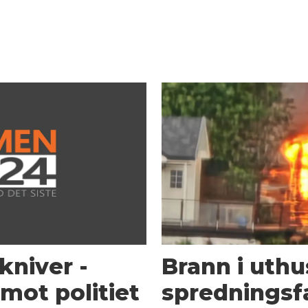
kniver -
Brann i uth
mot politiet
spredningsf