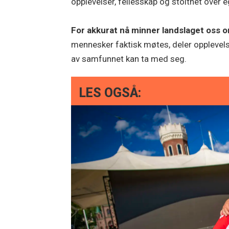
opplevelser, fellesskap og stolthet over 
For akkurat nå minner landslaget oss 
mennesker faktisk møtes, deler opplevelse
av samfunnet kan ta med seg.
LES OGSÅ: