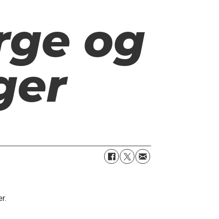
rge og
ger
r.