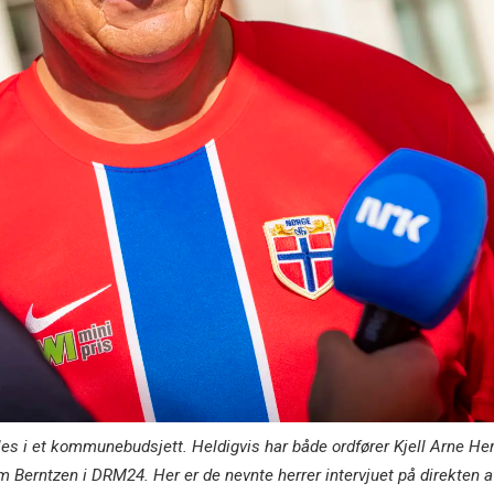
måles i et kommunebudsjett. Heldigvis har både ordfører Kjell Arn
om Berntzen i DRM24. Her er de nevnte herrer intervjuet på direkten