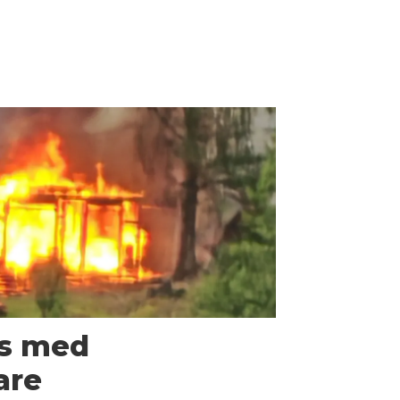
us med
are