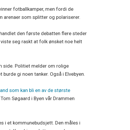
 vinner fotballkamper, men fordi de
 arenaer som splitter og polariserer.
handlet den første debatten flere steder
iste seg raskt at folk ønsket noe helt
 side. Politiet melder om rolige
t burde gi noen tanker. Også i Elvebyen.
and som kan bli en av de største
og Tom Søgaard i Byen vår Drammen
les i et kommunebudsjett. Den måles i