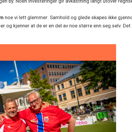
egen by. Noen investeringer gir avkastning langt utover regns
om
noe vi lett glemmer: Samhold og glede skapes ikke gjenno
r og kjenner at de er en del av noe større enn seg selv. Det