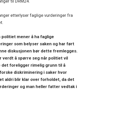
nger til DRM24.
nger etterlyser faglige vurderinger fra
et.
s politiet mener å ha faglige
ringer som belyser saken og har ført
enne diskusjonen bør dette fremlegges.
r verdt å spørre seg når politiet vil
det foreligger rimelig grunn til å
forske diskriminering i saker hvor
et aldri blir klar over forholdet, da det
urderinger og man heller fatter vedtak i