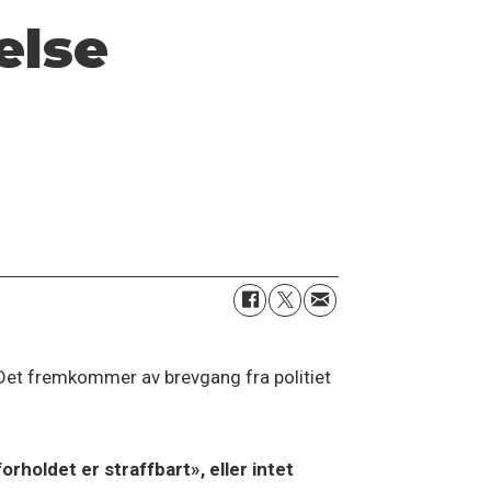
else
 Det fremkommer av brevgang fra politiet
rholdet er straffbart», eller intet