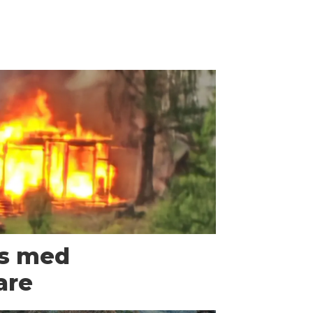
us med
are