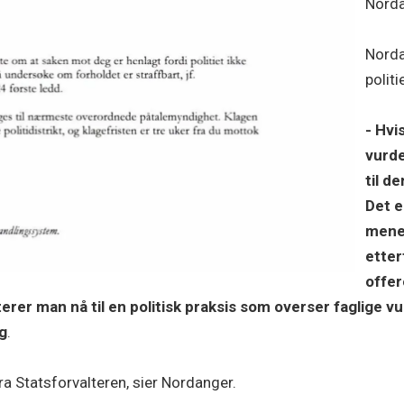
Norda
Norda
politi
- Hvi
vurde
til d
Det e
mene 
etter
offer
iterer man nå til en politisk praksis som overser faglige v
ig
.
ra Statsforvalteren, sier Nordanger.