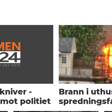
kniver -
Brann i uth
mot politiet
spredningsf