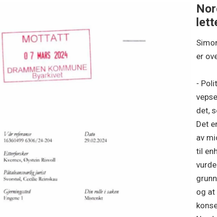
Nord
lett
Simon
er ov
- Poli
vepse
det, 
Det er
av mi
til en
vurde
grunn,
og at
konse