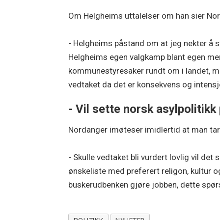
Om Helgheims uttalelser om han sier No
- Helgheims påstand om at jeg nekter å sv
Helgheims egen valgkamp blant egen menig
kommunestyresaker rundt om i landet, m
vedtaket da det er konsekvens og intensj
- Vil sette norsk asylpolitik
Nordanger imøteser imidlertid at man tar
- Skulle vedtaket bli vurdert lovlig vil det
ønskeliste med preferert religon, kultur 
buskerudbenken gjøre jobben, dette spø