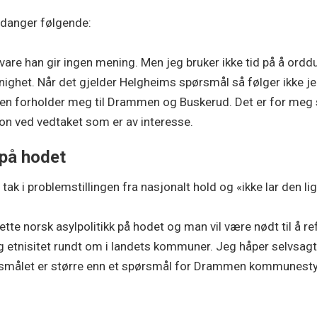
rdanger følgende:
are han gir ingen mening. Men jeg bruker ikke tid på å orddu
het. Når det gjelder Helgheims spørsmål så følger ikke jeg 
en forholder meg til Drammen og Buskerud. Det er for meg 
on ved vedtaket som er av interesse.
k på hodet
 tak i problemstillingen fra nasjonalt hold og «ikke lar de
 sette norsk asylpolitikk på hodet og man vil være nødt til å re
og etnisitet rundt om i landets kommuner. Jeg håper selvsagt 
rsmålet er større enn et spørsmål for Drammen kommunesty