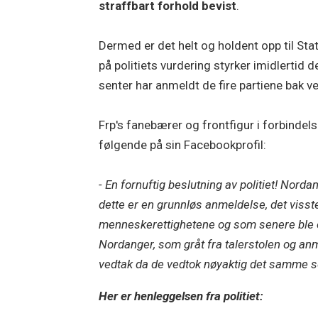
straffbart forhold bevist
.
Dermed er det helt og holdent opp til St
på politiets vurdering styrker imidlertid 
senter har anmeldt de fire partiene bak 
Frp's fanebærer og frontfigur i forbinde
følgende på sin Facebookprofil:
- En f
ornuftig beslutning av politiet! Norda
dette er en grunnløs anmeldelse, det visst
menneskerettighetene og som senere ble o
Nordanger, som gråt fra talerstolen og an
vedtak da de vedtok nøyaktig det samme s
Her er henleggelsen fra politiet: