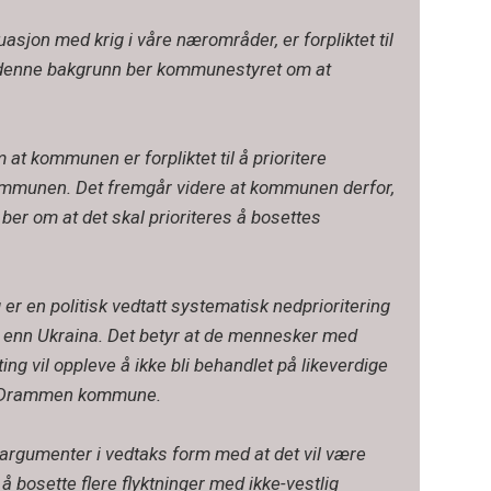
sjon med krig i våre nærområder, er forpliktet til
På denne bakgrunn ber kommunestyret om at
t kommunen er forpliktet til å prioritere
 kommunen. Det fremgår videre at kommunen derfor,
er om at det skal prioriteres å bosettes
 er en politisk vedtatt systematisk nedprioritering
enn Ukraina. Det betyr at de mennesker med
ng vil oppleve å ikke bli behandlet på likeverdige
g i Drammen kommune.
t argumenter i vedtaks form med at det vil være
osette flere flyktninger med ikke-vestlig