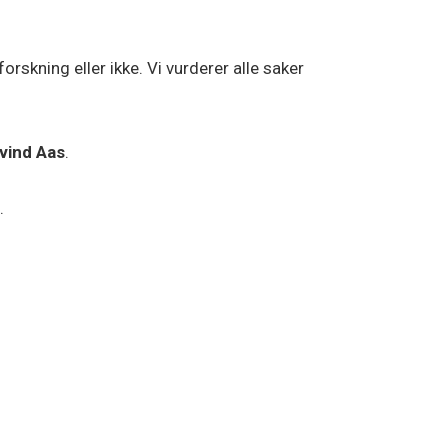
orskning eller ikke. Vi vurderer alle saker
yvind Aas
.
.