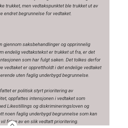
e trukket, men vedtakspunktet ble trukket ut av
re endret begrunnelse for vedtaket.
on gjennom saksbehandlinger og opprinnelig
m endelig vedtakstekst er trukket ut fra, er det
entasjonen som har fulgt saken. Det tolkes derfor
ge vedtaket er opprettholdt i det endelige vedtaket
nerende uten faglig underbygd begrunnelse.
tet er politisk styrt prioritering av
tet, oppfattes intensjonen i vedtaket som
med Likestillings og diskrimineringsloven og
att noen faglig underbygd begrunnelse som kan
l følge av en slik vedtatt prioritering.