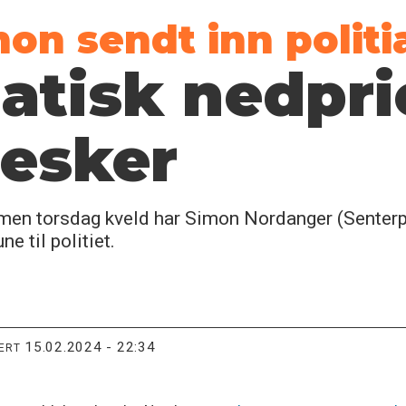
mon sendt inn polit
atisk nedpri
esker
t, men torsdag kveld har Simon Nordanger (Senterp
 til politiet.
15.02.2024 - 22:34
TERT