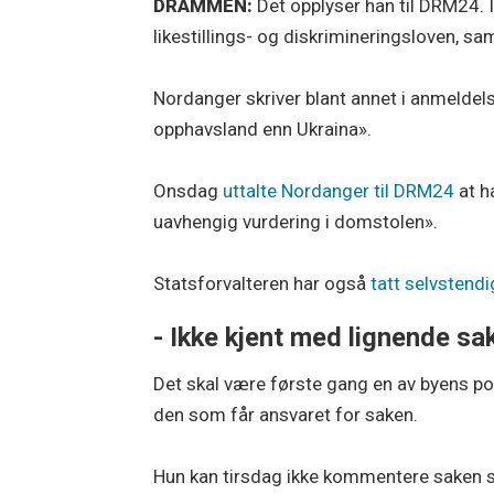
DRAMMEN:
Det opplyser han til DRM24.
likestillings- og diskrimineringsloven, s
Nordanger skriver blant annet i anmeldel
opphavsland enn Ukraina».
Onsdag
uttalte Nordanger til DRM24
at h
uavhengig vurdering i domstolen».
Statsforvalteren har også
tatt selvstendig
- Ikke kjent med lignende sa
Det skal være første gang en av byens pol
den som får ansvaret for saken.
Hun kan tirsdag ikke kommentere saken sp