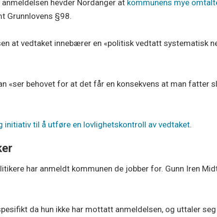
 I anmeldelsen hevder Nordanger at
kommunens mye omtalte 
amt Grunnlovens §98.
sen at vedtaket innebærer en «politisk vedtatt systematisk 
an «ser behovet for at det får en konsekvens at man fatter sl
 initiativ til å utføre en lovlighetskontroll av vedtaket
.
ker
itikere har anmeldt kommunen de jobber for. Gunn Iren Midtbø,
esifikt da hun ikke har mottatt anmeldelsen, og uttaler se