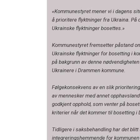
«Kommunestyret mener vi i dagens situa
å prioritere flyktninger fra Ukraina. 
Ukrainske flyktninger bosettes.»
Kommunestyret fremsetter påstand om a
Ukrainske flyktninger for bosetting i
på bakgrunn av denne nødvendigheten b
Ukrainere i Drammen kommune.
Følgekonsekvens av en slik prioritering
av mennesker med annet opphavsland 
godkjent opphold, som venter på bosetti
kriterier når det kommer til bosettin
Tidligere i saksbehandling har det blit
integreringshemmende for kommunen å b