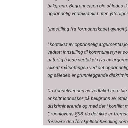
bakgrunn. Begrunnelsen ble således ikk
opprinnelig vedtakstekst uten ytterlige
(Innstilling fra formannskapet gjengitt)
I kontekst av opprinnelig argumentasj
vedtatt innstilling til kommunestyret so
naturlig å lese vedtaket i lys av argum
slik at målsettingen ved det opprinneli
og således er grunnleggende diskrimi
Da konsekvensen av vedtaket som ble fat
enkeltmennesker på bakgrunn av etnisi
diskriminerende og med det i konflikt 
Grunnlovens §98, da det ikke er frems
forsvare den forskjellsbehandling som vi