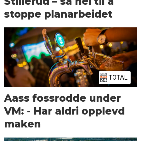
Stillerud – sa nei til å
stoppe planarbeidet
TOTAL
Aass fossrodde under
VM: - Har aldri opplevd
maken