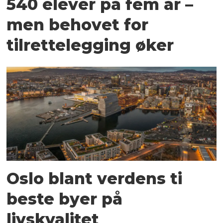
540 elever på fem år –
men behovet for
tilrettelegging øker
Oslo blant verdens ti
beste byer på
livskvalitet