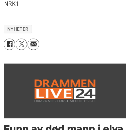
NRK1
NYHETER
Funn av død mann i elva