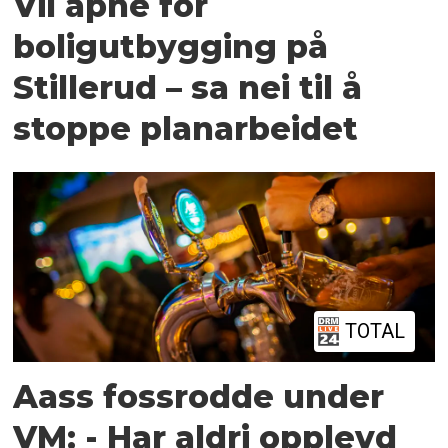
Vil åpne for
boligutbygging på
Stillerud – sa nei til å
stoppe planarbeidet
TOTAL
Aass fossrodde under
VM: - Har aldri opplevd