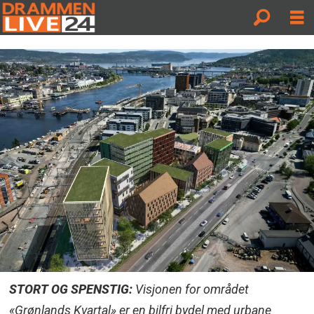
STORT OG SPENSTIG:
Visjonen for området
«Grønlands Kvartal» er en bilfri bydel med urbane