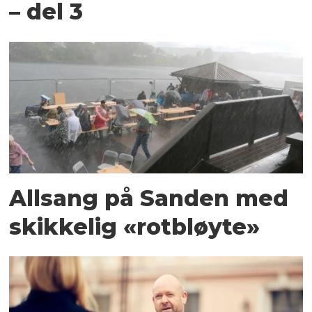
– del 3
Allsang på Sanden med
skikkelig «rotbløyte»