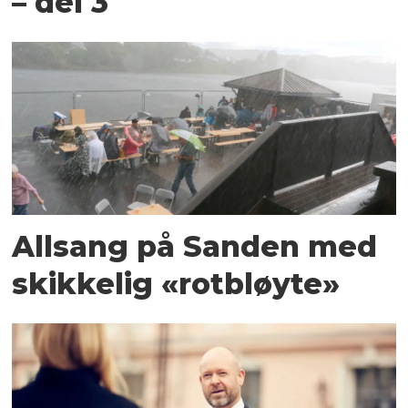
– del 3
Allsang på Sanden med
skikkelig «rotbløyte»