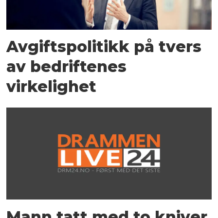
Avgiftspolitikk på tvers
av bedriftenes
virkelighet
Mann tatt med to kniver