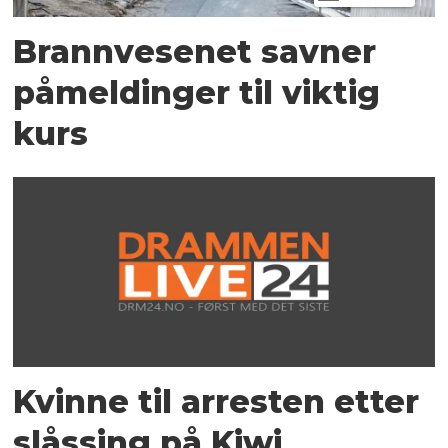
Brannvesenet savner
påmeldinger til viktig
kurs
Kvinne til arresten etter
slåssing på Kiwi