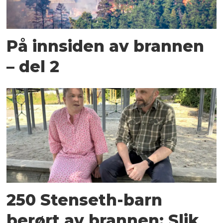
På innsiden av brannen
– del 2
250 Stenseth-barn
berørt av brannen: Slik