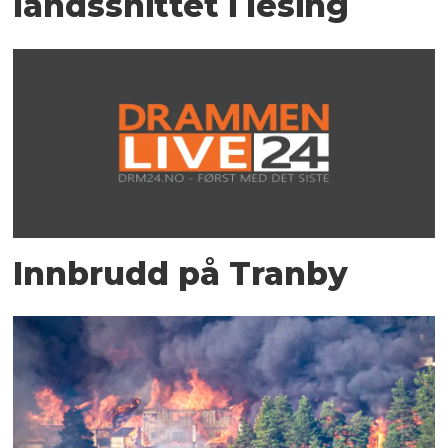
landssnittet i lesing
Innbrudd på Tranby