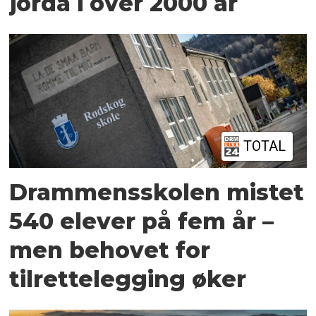
jorda i over 2000 år
TOTAL
Drammensskolen mistet
540 elever på fem år –
men behovet for
tilrettelegging øker