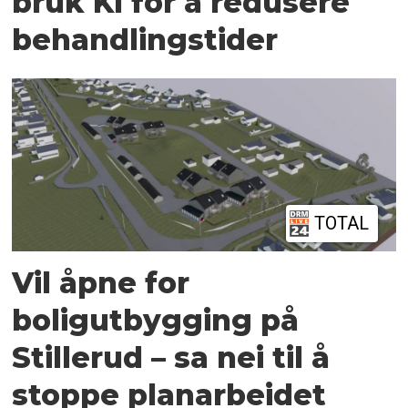
bruk KI for å redusere
behandlingstider
TOTAL
Vil åpne for
boligutbygging på
Stillerud – sa nei til å
stoppe planarbeidet