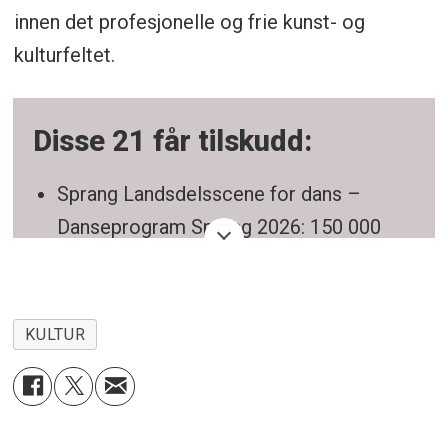
innen det profesjonelle og frie kunst- og
kulturfeltet.
Disse 21 får tilskudd:
Sprang Landsdelsscene for dans –
Danseprogram Sprang 2026: 150 000
kroner
Landstryker Brincker – Voggegave: 100
000 kroner
KULTUR
Elvekompaniet – Byen Under Bakken:
150 000 kroner