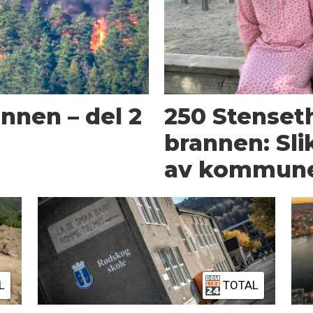
nnen – del 2
250 Stenset
brannen: Slik
av kommun
L
TOTAL