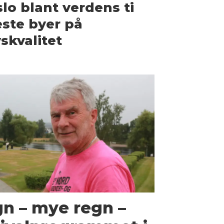
lo blant verdens ti
ste byer på
vskvalitet
gn – mye regn –