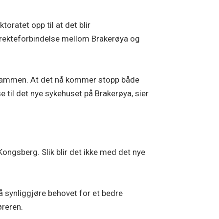
toratet opp til at det blir
direkteforbindelse mellom Brakerøya og
i Drammen. At det nå kommer stopp både
 til det nye sykehuset på Brakerøya, sier
 Kongsberg. Slik blir det ikke med det nye
synliggjøre behovet for et bedre
øreren.