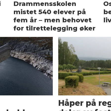
i
Drammensskolen
Os
mistet 540 elever på
be
fem år – men behovet
li
for tilrettelegging øker
Håper på re