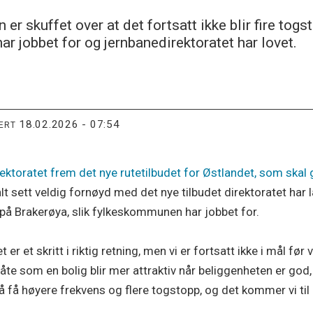
r skuffet over at det fortsatt ikke blir fire tog
r jobbet for og jernbanedirektoratet har lovet.
18.02.2026 - 07:54
TERT
ektoratet frem det nye rutetilbudet for Østlandet, som ska
t sett veldig fornøyd med det nye tilbudet direktoratet har l
 på Brakerøya, slik fylkeskommunen har jobbet for.
t er et skritt i riktig retning, men vi er fortsatt ikke i mål før
e som en bolig blir mer attraktiv når beliggenheten er god, b
 å få høyere frekvens og flere togstopp, og det kommer vi til