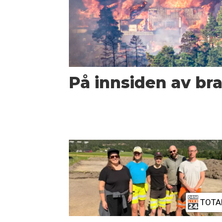
På innsiden av bra
TOTA