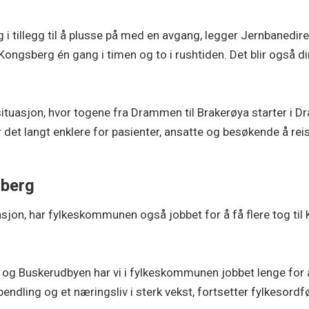
og i tillegg til å plusse på med en avgang, legger Jernbanedirek
ongsberg én gang i timen og to i rushtiden. Det blir også 
 situasjon, hvor togene fra Drammen til Brakerøya starter 
det langt enklere for pasienter, ansatte og besøkende å reise
sberg
stasjon, har fylkeskommunen også jobbet for å få flere tog til
 Buskerudbyen har vi i fylkeskommunen jobbet lenge for å 
pendling og et næringsliv i sterk vekst, fortsetter fylkesordf