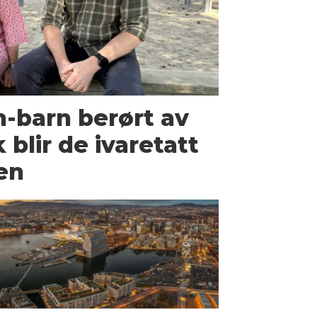
h-barn berørt av
 blir de ivaretatt
en