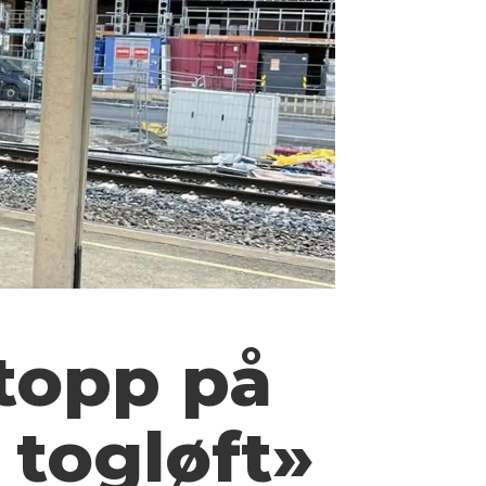
stopp på
 togløft»