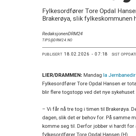
Fylkesordfører Tore Opdal Hansen e
Brakerøya, slik fylkeskommunen ha
Redaksjonen
DRM24
TIPS@DRM24.NO
18.02.2026 - 07:18
PUBLISERT
SIST OPPDA
LIER/DRAMMEN:
Mandag
la Jernbanedir
Fylkesordfører Tore Opdal Hansen er total
blir flere togstopp ved det nye sykehuset
– Vi får nå tre tog i timen til Brakerøya. De
dagen, slik det er behov for. På samme måt
komme seg til. Derfor jobber vi hardt for
fylkesordfører Tore Opdal Hansen (H).