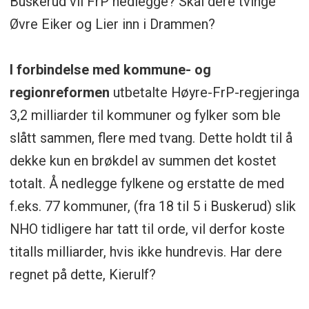
Buskerud vil FrP nedlegge?
Skal dere tvinge
Øvre Eiker og Lier inn i Drammen?
I forbindelse med kommune- og
regionreformen
utbetalte Høyre-FrP-regjeringa
3,2 milliarder til kommuner og fylker som ble
slått sammen, flere med tvang. Dette holdt til å
dekke kun en brøkdel av summen det kostet
totalt. Å nedlegge fylkene og erstatte de med
f.eks. 77 kommuner, (fra 18 til 5 i Buskerud) slik
NHO tidligere har tatt til orde, vil derfor koste
titalls milliarder, hvis ikke hundrevis. Har dere
regnet på dette, Kierulf?