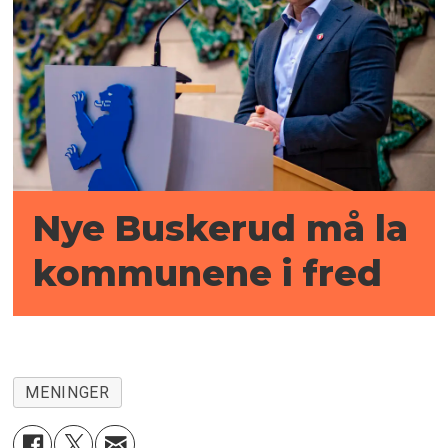
Nye Buskerud må la
kommunene i fred
MENINGER