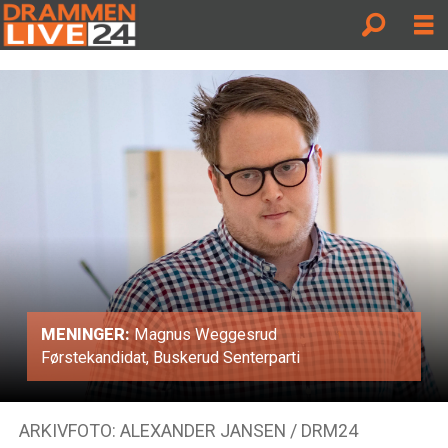
MENINGER:
Magnus Weggesrud
Førstekandidat, Buskerud Senterparti
ARKIVFOTO: ALEXANDER JANSEN / DRM24