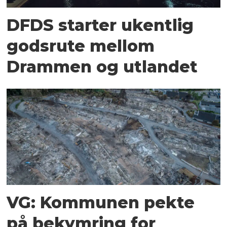
DFDS starter ukentlig
godsrute mellom
Drammen og utlandet
VG: Kommunen pekte
på bekymring for